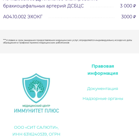
брахиоцефальных артерий ДСБЦС
3 000 ₽
А04.10.002 ЭХОКГ
3000 ₽
***Условия и срок ожидания предоставления медицинских услуг, определяется индивидуально, исходя из даты
обращения и графика приема медицинских работников
Правовая
информация
Документация
Надзорные органы
ООО «СИТ САЛЮТИ»,
ИНН 6316240539, ОГРН